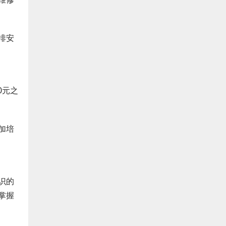
排安
0元之
加培
识的
掌握