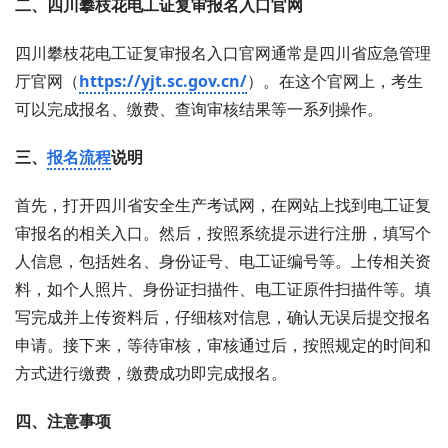
二、四川攀枝花电工证复审报名入口官网
四川攀枝花电工证复审报名入口官网通常是四川省应急管理
厅官网（
https://yjt.sc.gov.cn/
）。在这个官网上，考生
可以完成报名、缴费、查询审核结果等一系列操作。
三、
报名流程
说明
首先，打开四川省安全生产考试网，在网站上找到电工证复
审报名的相关入口。然后，按照系统提示进行注册，填写个
人信息，包括姓名、身份证号、电工证编号等。上传相关资
料，如个人照片、身份证扫描件、电工证原件扫描件等。填
写完成并上传资料后，仔细核对信息，确认无误后提交报名
申请。接下来，等待审核，审核通过后，按照规定的时间和
方式进行缴费，缴费成功即完成报名。
四、
注意事项