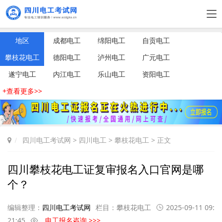
地区
成都电工
绵阳电工
自贡电工
攀枝花电工
德阳电工
泸州电工
广元电工
遂宁电工
内江电工
乐山电工
资阳电工
+查看更多>>
四川电工考试网
>
四川电工
>
攀枝花电工
> 正文
四川攀枝花电工证复审报名入口官网是哪
个？
编辑整理：
四川电工考试网
栏目：
攀枝花电工
2025-09-11 09:
21:45
电工报名咨询 >>>