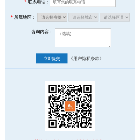
*
联系电话：
*
所属地区：
咨询内容：
《用户隐私条款》
立即提交