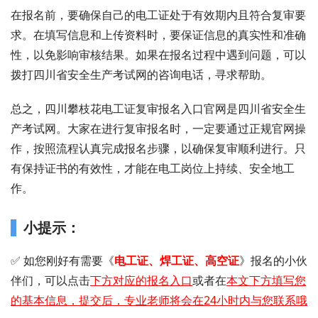
在报名前，要确保自己的电工证处于有效期内且符合复审要
求。在填写信息和上传资料时，要保证信息的真实性和准确
性，以免影响审核结果。如果在报名过程中遇到问题，可以
拨打四川省安全生产考试网的咨询电话，寻求帮助。
总之，四川攀枝花电工证复审报名入口官网是四川省安全生
产考试网。大家在进行复审报名时，一定要通过正规官网操
作，按照流程认真完成报名步骤，以确保复审顺利进行。只
有保持证书的有效性，才能在电工岗位上持续、安全地工
作。
小提示：
✅ 如您刚好有需要 《
电工证 、 焊工证 、 高空证
》 报名的小伙
伴们，可以点击
下方对应的报名入口
或者在
本文下方填写您
的基本信息，提交后，专业老师将会在24小时内与您联系哦