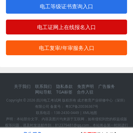
电工等级证书查询入口
电工证网上在线报名入口
电工复审/年审服务入口
关于我们
联系我们
隐私条款
免责声明
广告服务
网站导航
TGA标签
合作入驻
Copyright ©
2026
四川电工考试网
版权所有 成才教育产业研修中心（深圳）
有限公司 备案号：
粤ICP备20036367号
联系电话：
138-2430-0449
|
XML地图
声明：本站部分文字、内容及图片均来源于互联网，如有侵犯到您的权益或版
权等问题，请及时发送邮件到：812379481@qq.com，本站将会第一时间进行
确认并作删除处理！