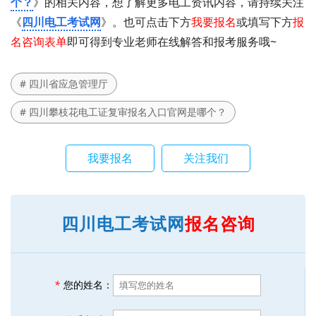
个？
》的相关内容，想了解更多电工资讯内容，请持续关注
《
四川电工考试网
》。也可点击下方
我要报名
或填写下方
报
名咨询表单
即可得到专业老师在线解答和报考服务哦~
# 四川省应急管理厅
# 四川攀枝花电工证复审报名入口官网是哪个？
我要报名
关注我们
四川电工考试网
报名咨询
*
您的姓名：