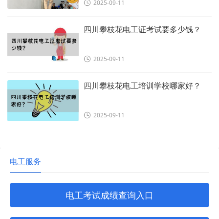
2025-09-11
四川攀枝花电工证考试要多少钱？
2025-09-11
四川攀枝花电工培训学校哪家好？
2025-09-11
电工服务
电工考试成绩查询入口