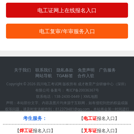
电工证网上在线报名入口
电工复审/年审服务入口
关于我们
联系我们
隐私条款
免责声明
广告服务
网站导航
TGA标签
合作入驻
Copyright ©
2026
四川电工考试网
版权所有 成才教育产业研修中心（深圳）
有限公司 备案号：
粤ICP备20036367号
联系电话：
138-2430-0449
|
XML地图
声明：本站部分文字、内容及图片均来源于互联网，如有侵犯到您的权益或版
权等问题，请及时发送邮件到：812379481@qq.com，本站将会第一时间进行
确认并作删除处理！
考生服务：
【
电工证
报名入口】
【
焊工证
报名入口】
【
叉车证
报名入口】