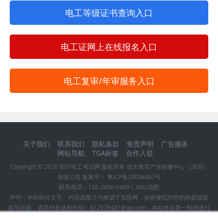
电工等级证书查询入口
电工证网上在线报名入口
电工复审/年审服务入口
关于我们
联系我们
隐私条款
免责声明
广告服务
网站导航
TGA标签
合作入驻
Copyright ©
2026
四川电工考试网
版权所有 成才教育产业研修中心（深圳）
有限公司 备案号：
粤ICP备20036367号
联系电话：
138-2430-0449
|
XML地图
声明：本站部分文字、内容及图片均来源于互联网，如有侵犯到您的权益或版
权等问题，请及时发送邮件到：812379481@qq.com，本站将会第一时间进行
确认并作删除处理！