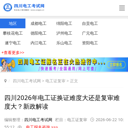
地区
成都电工
绵阳电工
自贡电工
攀枝花电工
德阳电工
泸州电工
广元电工
遂宁电工
内江电工
乐山电工
资阳电工
+查看更多>>
四川电工考试网
>
电工证复审
> 正文
四川2026年电工证换证难度大还是复审难
度大？新政解读
编辑整理：
四川电工考试网
栏目：
电工证复审
2026-06-22 10:
55:12
电工报名咨询 >>>