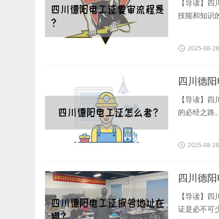
【导读】四
技能和知识的
2025-08-28
四川德阳
【导读】四
的必经之路。
2025-08-28
四川德阳
【导读】四
证是必不可少