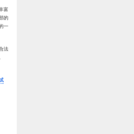
丰富
部的
的一
合法
。
试