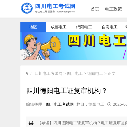
首页
电工政策
地区
成都电工
绵阳电工
自贡电工
四川电工考试网
>
四川电工
>
德阳电工
> 正文
四川德阳电工证复审机构？
编辑整理：
四川电工考试网
栏目：
德阳电工
2025-07
【导读】四川德阳电工证复审机构？电工证复审是