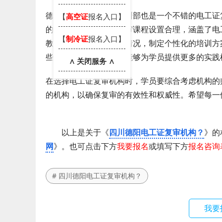
德阳市机电工程学校培训部也是一个不错的电工证
【
高空证
报名入口】
的教学经验。他们的复审课程设置合理，涵盖了电
【
制冷证
报名入口】
教师会根据学员的实际情况，制定个性化的培训方
些企业有着合作关系，能够为学员提供更多的实践
∧ 关闭服务 ∧
在选择电工证复审机构时，学员要综合考虑机构的
的机构，以确保复审的有效性和权威性。希望每一
以上是关于《
四川德阳电工证复审机构？
》的
网
》。也可点击下方
我要报名
或填写下方
报名咨询
# 四川德阳电工证复审机构？
我要