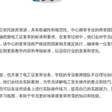
它依托政府资源，具有权威性和规范性。中心拥有专业的师资团
确把握电工证复审的标准和要求。在复审过程中，他们会对学员
，该中心的复审流程严格按照国家相关规定执行，确保每一位复
定期更新教学内容和考核标准，以适应行业的发展和变化。
源，也开展了电工证复审业务。学院的专业教师团队不仅理论知
，他们会结合实际案例，为学员讲解电工安全操作的要点和技巧
员可以在这些设备上进行实际操作练习，提高自己的实践能力。
学习氛围，有助于学员更好地掌握复审所需的知识和技能。