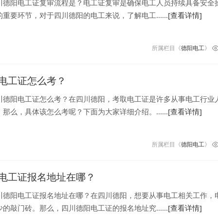
川德阳电工证复审流程是？电工证复审是确保电工人员持续具备安全
重要环节，对于四川德阳的电工来说，了解电工......
[查看详情]
所属栏目《
德阳电工
》
电工证怎么考？
川德阳电工证怎么考？在四川德阳，考取电工证是许多从事电工行业
那么，具体该怎么考呢？下面为大家详细介绍。......
[查看详情]
所属栏目《
德阳电工
》
电工证报名地址在哪？
川德阳电工证报名地址在哪？在四川德阳，想要从事电工相关工作，
的敲门砖。那么，四川德阳电工证的报名地址究......
[查看详情]