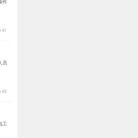
操作
91
人员
93
电工