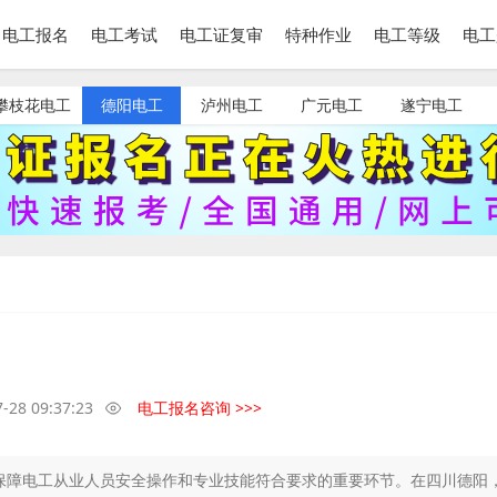
电工报名
电工考试
电工证复审
特种作业
电工等级
电工
攀枝花电工
德阳电工
泸州电工
广元电工
遂宁电工
-28 09:37:23
电工报名咨询 >>>
保障电工从业人员安全操作和专业技能符合要求的重要环节。在四川德阳