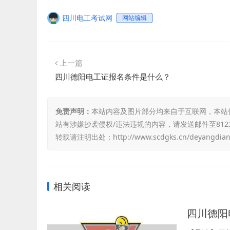
四川电工考试网
网站编辑
上一篇
四川德阳电工证报名条件是什么？
免责声明：
本站内容及图片部分均来自于互联网，本站
站有涉嫌抄袭侵权/违法违规的内容，请发送邮件至8123
转载请注明出处：
http://www.scdgks.cn/deyangdia
相关阅读
四川德阳