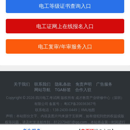
电工等级证书查询入口
电工证网上在线报名入口
电工复审/年审服务入口
关于我们
联系我们
隐私条款
免责声明
广告服务
网站导航
TGA标签
合作入驻
Copyright ©
2026
四川电工考试网
版权所有 成才教育产业研修中心（深圳）
有限公司 备案号：
粤ICP备20036367号
联系电话：
138-2430-0449
|
XML地图
声明：本站部分文字、内容及图片均来源于互联网，如有侵犯到您的权益或版
权等问题，请及时发送邮件到：812379481@qq.com，本站将会第一时间进行
确认并作删除处理！