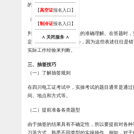
的数量。
【
高空证
报名入口】
（三）判断题答题模板
【
制冷证
报名入口】
判断题主要考查对知识点的准确理解。在答题时，
∧ 关闭服务 ∧
定”“绝对”等，要格外小心，因为这些表述往往是
实际工作经验来判断。
三、抽签技巧
（一）了解抽签规则
在四川电工证考试中，实操考试的题目通常是通过
间、地点和方式等。
（二）提前准备各类题型
由于抽签的结果具有不确定性，所以要提前对各种
习等方式，熟悉不同类型的实操操作。例如，对于