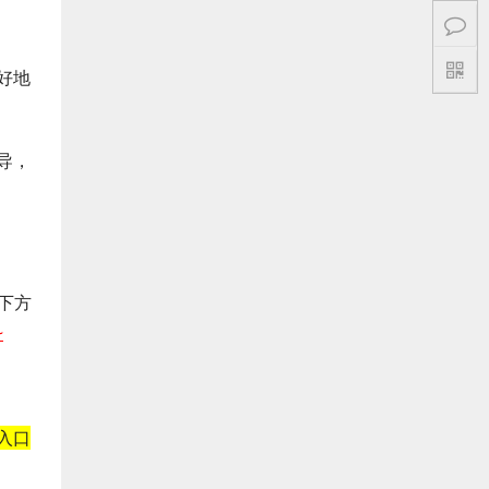
好地
导，
下方
~
入口