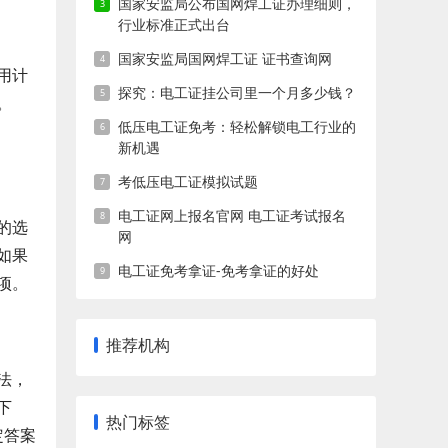
国家安监局公布国网焊工证办理细则，
行业标准正式出台
国家安监局国网焊工证 证书查询网
用计
探究：电工证挂公司里一个月多少钱？
。
低压电工证免考：轻松解锁电工行业的
新机遇
考低压电工证模拟试题
电工证网上报名官网 电工证考试报名
的选
网
如果
电工证免考拿证-免考拿证的好处
项。
推荐机构
法，
下
热门标签
定答案