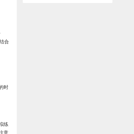
一
结合
的时
拟练
注意