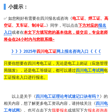
小提示：
✅ 如您刚好有需要在四川报名或咨询 《
电工证 、 焊工证 、 高
空证、
叉车证、
制冷证..
》 同学，可以点击
下方对应的
报名
入口
或者在
本文下方填写您的基本信息，提交后，专业老师
将会在24小时内与您联系哦~
》》》2025年
四川电工证
网上报名咨询入口《《《
只要你想要在四川考电工证，无论是电工上岗证（应急管理
局颁发），还是电工等级证，都可以通过
四川电工考试网
电
工证报名入口进行报名。
以上是关于《
四川电工证理论考试速记口诀有吗？
》的
相关内容，想了解更多电工资讯内容，请持续关注《
四川电
工考试网
》。也可点击下方
我要报名
或填写下方
报名咨询表