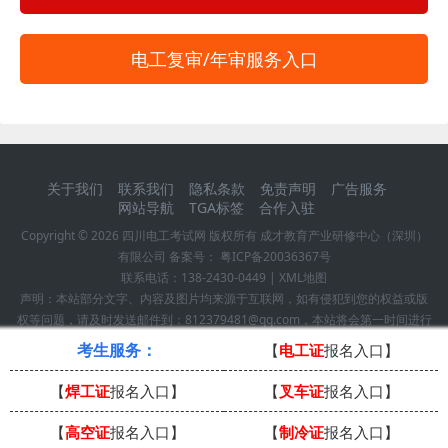
电工复审/年审服务入口
关于我们
联系我们
隐私条款
免责声明
广告服务
网站导航
TGA标签
合作入驻
Copyright ©
2026
四川电工考试网
版权所有 成才教育产业研修中心（深圳）
有限公司 备案号：
粤ICP备20036367号
联系电话：
138-2430-0449
|
XML地图
声明：本站部分文字、内容及图片均来源于互联网，如有侵犯到您的权益或版
权等问题，请及时发送邮件到：812379481@qq.com，本站将会第一时间进行
确认并作删除处理！
考生服务：
【
电工证
报名入口】
【
焊工证
报名入口】
【
叉车证
报名入口】
【
高空证
报名入口】
【
制冷证
报名入口】